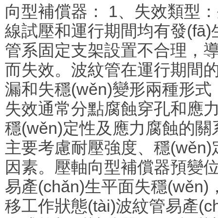
向型補償器：
1
、失效類型
線試壓和運行期間均有發(fā)生
管系固定支架設置不合理，導
而失效。波紋管在運行期間的失
漏和失穩(wěn)變形兩種形式
失效通常分點腐蝕穿孔和應
穩(wěn)定性及應力腐蝕的
主要考慮耐壓強度、穩(wě
因素。壓軸向型補償器預變位狀
易產(chǎn)生平面失穩(w
移工作狀態(tài)波紋管易產(chǎ