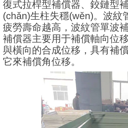
復式拉桿型補償器、鉸鏈型補償
(chǎn)生柱失穩(wěn)
疲勞壽命越高，波紋管單波
補償器主要用于補償軸向位
與橫向的合成位移，具
它來補償角位移。